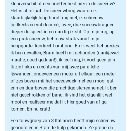
kleurverschil of een oneffenheid hier in de sneeuw?
Het is al te laat. De sneeuwbrug waarop ik
klaarblijkelijk loop houdt mij niet, ik schreeuw
luidkeels en val door éé,, twee, drie sneeuwbruggen
dieper de spleet in en dan lig ik stil. Op mijn rug, op
een prak sneeuw, het touw strak vanaf mijn
heupgordel loodrecht omhoog. En ik weet het precies:
ik ben gevallen, Bram heeft mij gehouden (dankjewel
maatje, goed gedaan!), ik leef nog, ik voel geen pijn.
Ik zie links en rechts van mij twee parallelle
ijswanden, ongeveer een meter uit elkaar, een meter
of zes boven mij het sneeuwdek met een mooi gat
erin en daarboven die prachtige sterrenhemel. Ik ben
niet geschrokken of bang, ik vind het eigenlijk wel
mooi en realiseer me dat ik hier goed van af ga
komen. En nu eruit!
Een touwgroep van 3 Italianen heeft mijn schreeuw
gehoord en is Bram te hulp gekomen. Ze proberen