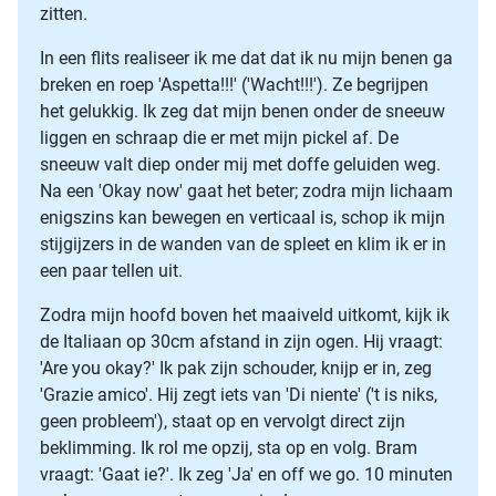
zitten.
In een flits realiseer ik me dat dat ik nu mijn benen ga
breken en roep 'Aspetta!!!' ('Wacht!!!'). Ze begrijpen
het gelukkig. Ik zeg dat mijn benen onder de sneeuw
liggen en schraap die er met mijn pickel af. De
sneeuw valt diep onder mij met doffe geluiden weg.
Na een 'Okay now' gaat het beter; zodra mijn lichaam
enigszins kan bewegen en verticaal is, schop ik mijn
stijgijzers in de wanden van de spleet en klim ik er in
een paar tellen uit.
Zodra mijn hoofd boven het maaiveld uitkomt, kijk ik
de Italiaan op 30cm afstand in zijn ogen. Hij vraagt:
'Are you okay?' Ik pak zijn schouder, knijp er in, zeg
'Grazie amico'. Hij zegt iets van 'Di niente' ('t is niks,
geen probleem'), staat op en vervolgt direct zijn
beklimming. Ik rol me opzij, sta op en volg. Bram
vraagt: 'Gaat ie?'. Ik zeg 'Ja' en off we go. 10 minuten