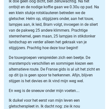
Ik doe geen oog dicht, ben zenuwachtig. Na het
ontbijt en de nodige koffie gaan we 0.30u op pad. Na
een klein stukje rotsklauteren betreden we de
gletscher. Helm op, stijgijzers onder, aan het touw,
lampjes aan, ik leid, Bram volgt, invoegen in de sliert
van de pakweg 25 andere klimmers. Prachtige
sterrenhemel, geen maan, 25 lampjes in stikdonker
landschap en verder alleen het gekraak van je
stijgijzers. Prachtig hoe deze tour begint!
De touwgroepen verspreiden zich een beetje. De
marstempo's verschillen en sommigen kiezen een
alternatieve route. De Franse gids is al uit het zicht en
op dit ijs is geen spoor te herkennen. Afijn, blijven
stijgen is het devies en ik vind mijn weg wel.
En weg is de sneeuw onder mijn voeten….
Ik duikel voor het eerst van mijn leven een
gletscherspleet in. Ik dacht nog: zie ik nou