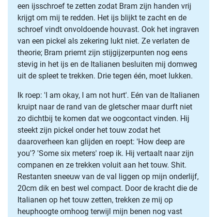
een ijsschroef te zetten zodat Bram zijn handen vrij
krijgt om mij te redden. Het ijs blijkt te zacht en de
schroef vindt onvoldoende houvast. Ook het ingraven
van een pickel als zekering lukt niet. Ze verlaten de
theorie; Bram priemt zijn stijgijzerpunten nog eens
stevig in het ijs en de Italianen besluiten mij domweg
uit de spleet te trekken. Drie tegen één, moet lukken.
Ik roep: 'I am okay, I am not hurt'. Eén van de Italianen
kruipt naar de rand van de gletscher maar durft niet
zo dichtbij te komen dat we oogcontact vinden. Hij
steekt zijn pickel onder het touw zodat het
daaroverheen kan glijden en roept: 'How deep are
you'? 'Some six meters' roep ik. Hij vertaalt naar zijn
companen en ze trekken voluit aan het touw. Shit.
Restanten sneeuw van de val liggen op mijn onderlijf,
20cm dik en best wel compact. Door de kracht die de
Italianen op het touw zetten, trekken ze mij op
heuphoogte omhoog terwijl mijn benen nog vast