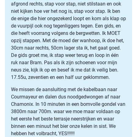
afgrond rechts, stap voor stap, niet stilstaan en ook
niet kijken hoe ver het nog is, stap voor stap. Ik ben
de enige die hier ongezekerd loopt en kom als klap op
de vuurpijl ook nog tegenliggers tegen. Een gids, en
die heeft voorrang volgens de bergwetten. Ik MOET
opzij stappen. Met de moed der wanhoop, ik doe het,
30cm naar rechts, 50cm lager sta ik, het gaat goed.
De gids groet me, ik stap weer terug en loop in één
ruk naar Bram. Pas als ik zijn schoenen voor mijn
neus zie, kijk ik op en besef ik me dat ik veilig ben.
17.55u, zeventien en een half uur geklommen.
We missen de aansluiting met de kabelbaan naar
Courmayeur en dalen dus noodgedwongen af naar
Chamonix. In 10 minuten in een bomvolle gondel van
3800m naar 700m. waar we moe maar voldaan op
het eerste het beste terrasje neerstrijken en waar
binnen een minuut het bier onze kelen in sist. We
hebben het volbracht, YES!!!!!!