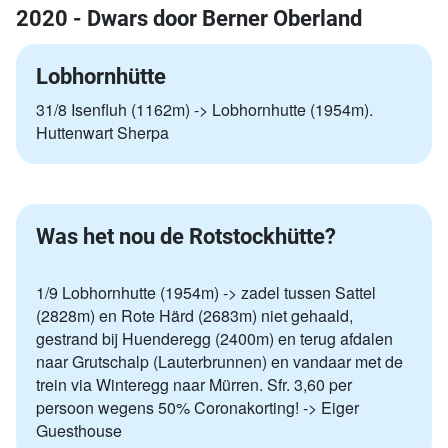
2020 - Dwars door Berner Oberland
Lobhornhütte
31/8 Isenfluh (1162m) -> Lobhornhutte (1954m).
Huttenwart Sherpa
Was het nou de Rotstockhütte?
1/9 Lobhornhutte (1954m) -> zadel tussen Sattel
(2828m) en Rote Härd (2683m) niet gehaald,
gestrand bij Huenderegg (2400m) en terug afdalen
naar Grutschalp (Lauterbrunnen) en vandaar met de
trein via Winteregg naar Mürren. Sfr. 3,60 per
persoon wegens 50% Coronakorting! -> Eiger
Guesthouse