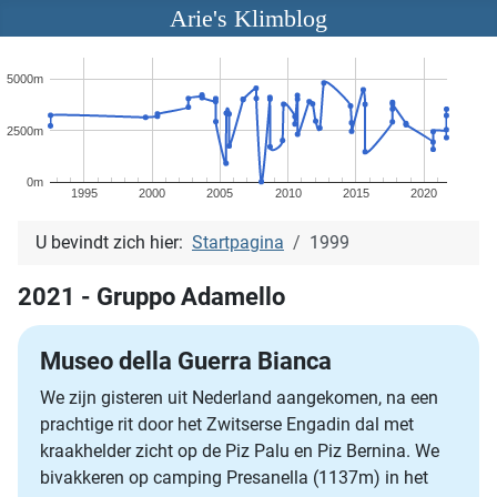
Arie's Klimblog
5000m
2500m
0m
1995
2000
2005
2010
2015
2020
U bevindt zich hier:
Startpagina
1999
2021 - Gruppo Adamello
Museo della Guerra Bianca
We zijn gisteren uit Nederland aangekomen, na een
prachtige rit door het Zwitserse Engadin dal met
kraakhelder zicht op de Piz Palu en Piz Bernina. We
bivakkeren op camping Presanella (1137m) in het