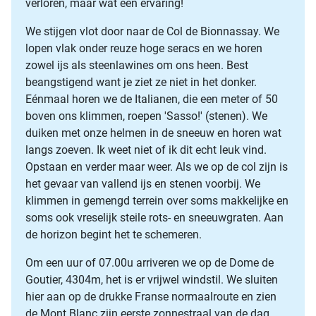
verloren, maar wat een ervaring!
We stijgen vlot door naar de Col de Bionnassay. We
lopen vlak onder reuze hoge seracs en we horen
zowel ijs als steenlawines om ons heen. Best
beangstigend want je ziet ze niet in het donker.
Eénmaal horen we de Italianen, die een meter of 50
boven ons klimmen, roepen 'Sasso!' (stenen). We
duiken met onze helmen in de sneeuw en horen wat
langs zoeven. Ik weet niet of ik dit echt leuk vind.
Opstaan en verder maar weer. Als we op de col zijn is
het gevaar van vallend ijs en stenen voorbij. We
klimmen in gemengd terrein over soms makkelijke en
soms ook vreselijk steile rots- en sneeuwgraten. Aan
de horizon begint het te schemeren.
Om een uur of 07.00u arriveren we op de Dome de
Goutier, 4304m, het is er vrijwel windstil. We sluiten
hier aan op de drukke Franse normaalroute en zien
de Mont Blanc zijn eerste zonnestraal van de dag