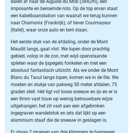
dalen af naar de Aiguille du Midi (3842m), een
imposante en beroemde rots. Op de top ervan staat
een kabelbaanstation van waaruit we terug kunnen
naar Chamonix (Frankrijk), of liever Courmayeur
(Italië), waar onze auto en tent staan.
Het eerste stuk van de afdaling, onder de Mont
Maudit langs, gaat vlot. We lopen door prachtig
gebied, volop in de zon, met wijd openstaande
spleten waar de ijspegels fonkelen en met een
absoluut fantastisch uitzicht. Als we onder de Mont
Blanc du Tacul langs lopen, komen we in de file. We
moeten en stukje van pakweg 50 meter afdalen, 75
graden steil. Het ligt vol losse sneeuw en ijs en er is
een 8mm vast touw op weinig betrouwbare wijze
uitgehangen; het zit vast aan een afgebroken
ingegraven wandelstok en iets dat lijkt op een
aluminium staaf die de sneeuw in geslagen is.
Er staan 2 groepen van drie klimmers te hannesen.