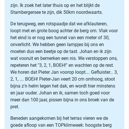
zijn. Ik zoek het later thuis op en het blijkt de
Starnbergersee te zijn, dik 50km noordwaarts.
De terugweg, een rotspaadje dat we afklauteren,
loopt met en grote boog achter de berg om. Vlak voor
het eind is er nog een tunnel van een meter of 30,
onverlicht. We hebben geen lampjes bij ons en
moeten dus een beetje op de tast. Johan en ik zijn
wat vooruit en bemerken een nis. We verstoppen ons,
repeteren het "3, 2, 1, BOEH!" en wachten op de rest.
We horen dat Pieter Jan voorop loopt…. Gefluister… 3,
2, 1, …. BOEH! Pieter-Jan veert 20 cm omhoog, stoot
bijna z'n helm tegen het dak, en wordt hier minstens
en jaar ouder. Johan en ik, samen toch goed voor
meer dan 100 jaar, pissen bijna in ons broek van de
pret.
Beneden aangekomen bij het terras vieren we de
goede afloop van een TOPklimweek: hoogste berg