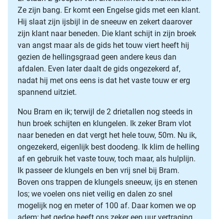
Ze zijn bang. Er komt een Engelse gids met een klant.
Hij slaat zijn ijsbijl in de sneeuw en zekert daarover
zijn klant naar beneden. Die klant schijt in zijn broek
van angst maar als de gids het touw viert heeft hij
gezien de hellingsgraad geen andere keus dan
afdalen. Even later daalt de gids ongezekerd af,
nadat hij met ons eens is dat het vaste touw er erg
spannend uitziet.
Nou Bram en ik; terwijl de 2 drietallen nog steeds in
hun broek schijten en klungelen. Ik zeker Bram vlot
naar beneden en dat vergt het hele touw, 50m. Nu ik,
ongezekerd, eigenlijk best doodeng. Ik klim de helling
af en gebruik het vaste touw, toch maar, als hulplijn.
Ik passeer de klungels en ben vrij snel bij Bram.
Boven ons trappen de klungels sneeuw, ijs en stenen
los; we voelen ons niet veilig en dalen zo snel
mogelijk nog en meter of 100 af. Daar komen we op
adem; het gedoe heeft ons zeker een uur vertraging