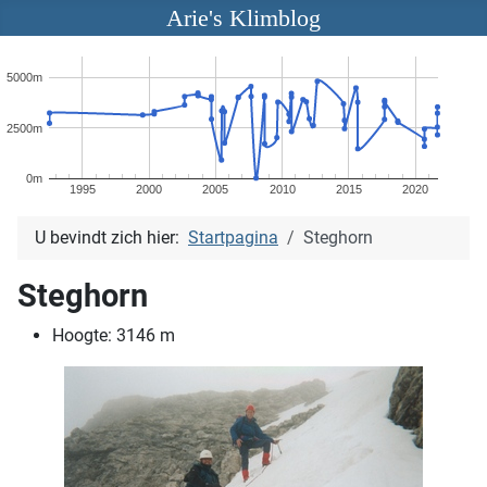
Arie's Klimblog
5000m
2500m
0m
1995
2000
2005
2010
2015
2020
U bevindt zich hier:
Startpagina
Steghorn
Steghorn
Hoogte:
3146
m