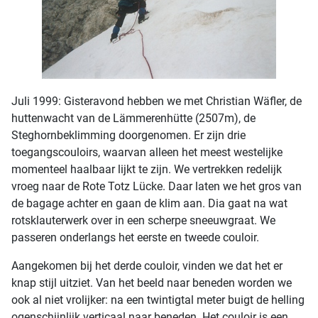
Juli 1999: Gisteravond hebben we met Christian Wäfler, de
huttenwacht van de Lämmerenhütte (2507m), de
Steghornbeklimming doorgenomen. Er zijn drie
toegangscouloirs, waarvan alleen het meest westelijke
momenteel haalbaar lijkt te zijn. We vertrekken redelijk
vroeg naar de Rote Totz Lücke. Daar laten we het gros van
de bagage achter en gaan de klim aan. Dia gaat na wat
rotsklauterwerk over in een scherpe sneeuwgraat. We
passeren onderlangs het eerste en tweede couloir.
Aangekomen bij het derde couloir, vinden we dat het er
knap stijl uitziet. Van het beeld naar beneden worden we
ook al niet vrolijker: na een twintigtal meter buigt de helling
ogenschijnlijk verticaal naar beneden. Het couloir is een