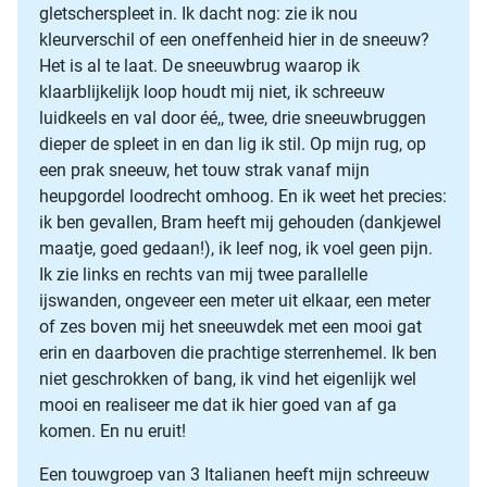
gletscherspleet in. Ik dacht nog: zie ik nou
kleurverschil of een oneffenheid hier in de sneeuw?
Het is al te laat. De sneeuwbrug waarop ik
klaarblijkelijk loop houdt mij niet, ik schreeuw
luidkeels en val door éé,, twee, drie sneeuwbruggen
dieper de spleet in en dan lig ik stil. Op mijn rug, op
een prak sneeuw, het touw strak vanaf mijn
heupgordel loodrecht omhoog. En ik weet het precies:
ik ben gevallen, Bram heeft mij gehouden (dankjewel
maatje, goed gedaan!), ik leef nog, ik voel geen pijn.
Ik zie links en rechts van mij twee parallelle
ijswanden, ongeveer een meter uit elkaar, een meter
of zes boven mij het sneeuwdek met een mooi gat
erin en daarboven die prachtige sterrenhemel. Ik ben
niet geschrokken of bang, ik vind het eigenlijk wel
mooi en realiseer me dat ik hier goed van af ga
komen. En nu eruit!
Een touwgroep van 3 Italianen heeft mijn schreeuw