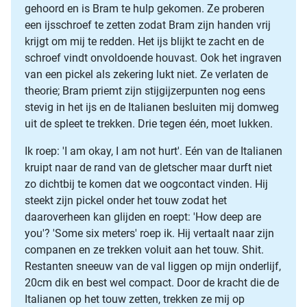
gehoord en is Bram te hulp gekomen. Ze proberen
een ijsschroef te zetten zodat Bram zijn handen vrij
krijgt om mij te redden. Het ijs blijkt te zacht en de
schroef vindt onvoldoende houvast. Ook het ingraven
van een pickel als zekering lukt niet. Ze verlaten de
theorie; Bram priemt zijn stijgijzerpunten nog eens
stevig in het ijs en de Italianen besluiten mij domweg
uit de spleet te trekken. Drie tegen één, moet lukken.
Ik roep: 'I am okay, I am not hurt'. Eén van de Italianen
kruipt naar de rand van de gletscher maar durft niet
zo dichtbij te komen dat we oogcontact vinden. Hij
steekt zijn pickel onder het touw zodat het
daaroverheen kan glijden en roept: 'How deep are
you'? 'Some six meters' roep ik. Hij vertaalt naar zijn
companen en ze trekken voluit aan het touw. Shit.
Restanten sneeuw van de val liggen op mijn onderlijf,
20cm dik en best wel compact. Door de kracht die de
Italianen op het touw zetten, trekken ze mij op