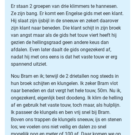
Er staan 2 groepen van drie klimmers te hannesen.
Ze zijn bang. Er komt een Engelse gids met een klant.
Hij slaat zijn ijsbijl in de sneeuw en zekert daarover
zijn klant naar beneden. Die klant schijt in zijn broek
van angst maar als de gids het touw viert heeft hij
gezien de hellingsgraad geen andere keus dan
afdalen. Even later daalt de gids ongezekerd af,
nadat hij met ons eens is dat het vaste touw er erg
spannend uitziet.
Nou Bram en ik; terwijl de 2 drietallen nog steeds in
hun broek schijten en klungelen. Ik zeker Bram vlot
naar beneden en dat vergt het hele touw, 50m. Nu ik,
ongezekerd, eigenlijk best doodeng. Ik klim de helling
af en gebruik het vaste touw, toch maar, als hulplijn.
Ik passeer de klungels en ben vrij snel bij Bram.
Boven ons trappen de klungels sneeuw, ijs en stenen
los; we voelen ons niet veilig en dalen zo snel
mogelijk nog en meter of 100 af. Daar komen we op