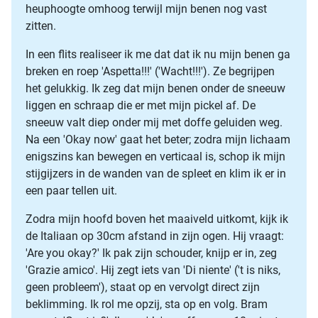
heuphoogte omhoog terwijl mijn benen nog vast
zitten.
In een flits realiseer ik me dat dat ik nu mijn benen ga
breken en roep 'Aspetta!!!' ('Wacht!!!'). Ze begrijpen
het gelukkig. Ik zeg dat mijn benen onder de sneeuw
liggen en schraap die er met mijn pickel af. De
sneeuw valt diep onder mij met doffe geluiden weg.
Na een 'Okay now' gaat het beter; zodra mijn lichaam
enigszins kan bewegen en verticaal is, schop ik mijn
stijgijzers in de wanden van de spleet en klim ik er in
een paar tellen uit.
Zodra mijn hoofd boven het maaiveld uitkomt, kijk ik
de Italiaan op 30cm afstand in zijn ogen. Hij vraagt:
'Are you okay?' Ik pak zijn schouder, knijp er in, zeg
'Grazie amico'. Hij zegt iets van 'Di niente' ('t is niks,
geen probleem'), staat op en vervolgt direct zijn
beklimming. Ik rol me opzij, sta op en volg. Bram