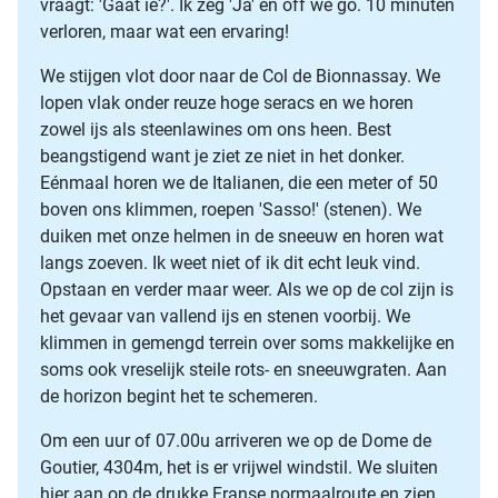
vraagt: 'Gaat ie?'. Ik zeg 'Ja' en off we go. 10 minuten
verloren, maar wat een ervaring!
We stijgen vlot door naar de Col de Bionnassay. We
lopen vlak onder reuze hoge seracs en we horen
zowel ijs als steenlawines om ons heen. Best
beangstigend want je ziet ze niet in het donker.
Eénmaal horen we de Italianen, die een meter of 50
boven ons klimmen, roepen 'Sasso!' (stenen). We
duiken met onze helmen in de sneeuw en horen wat
langs zoeven. Ik weet niet of ik dit echt leuk vind.
Opstaan en verder maar weer. Als we op de col zijn is
het gevaar van vallend ijs en stenen voorbij. We
klimmen in gemengd terrein over soms makkelijke en
soms ook vreselijk steile rots- en sneeuwgraten. Aan
de horizon begint het te schemeren.
Om een uur of 07.00u arriveren we op de Dome de
Goutier, 4304m, het is er vrijwel windstil. We sluiten
hier aan op de drukke Franse normaalroute en zien