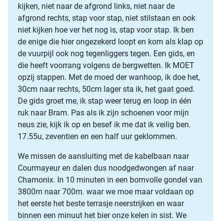
kijken, niet naar de afgrond links, niet naar de
afgrond rechts, stap voor stap, niet stilstaan en ook
niet kijken hoe ver het nog is, stap voor stap. Ik ben
de enige die hier ongezekerd loopt en kom als klap op
de vuurpijl ook nog tegenliggers tegen. Een gids, en
die heeft voorrang volgens de bergwetten. Ik MOET
opzij stappen. Met de moed der wanhoop, ik doe het,
30cm naar rechts, 50cm lager sta ik, het gaat goed.
De gids groet me, ik stap weer terug en loop in één
ruk naar Bram. Pas als ik zijn schoenen voor mijn
neus zie, kijk ik op en besef ik me dat ik veilig ben.
17.55u, zeventien en een half uur geklommen.
We missen de aansluiting met de kabelbaan naar
Courmayeur en dalen dus noodgedwongen af naar
Chamonix. In 10 minuten in een bomvolle gondel van
3800m naar 700m. waar we moe maar voldaan op
het eerste het beste terrasje neerstrijken en waar
binnen een minuut het bier onze kelen in sist. We