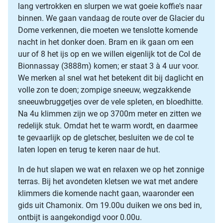
lang vertrokken en slurpen we wat goeie koffie's naar
binnen. We gaan vandaag de route over de Glacier du
Dome verkennen, die moeten we tenslotte komende
nacht in het donker doen. Bram en ik gaan om een
uur of 8 het ijs op en we willen eigenlijk tot de Col de
Bionnassay (3888m) komen; er staat 3 à 4 uur voor.
We merken al snel wat het betekent dit bij daglicht en
volle zon te doen; zompige sneeuw, wegzakkende
sneeuwbruggetjes over de vele spleten, en bloedhitte.
Na 4u klimmen zijn we op 3700m meter en zitten we
redelijk stuk. Omdat het te warm wordt, en daarmee
te gevaarlijk op de gletscher, besluiten we de col te
laten lopen en terug te keren naar de hut.
In de hut slapen we wat en relaxen we op het zonnige
terras. Bij het avondeten kletsen we wat met andere
klimmers die komende nacht gaan, waaronder een
gids uit Chamonix. Om 19.00u duiken we ons bed in,
ontbijt is aangekondigd voor 0.00u.