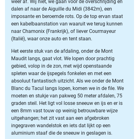
weer af. Wij niet, we gaan voor de overschrijding en
dalen af naar de Aiguille du Midi (3842m), een
imposante en beroemde rots. Op de top ervan staat
een kabelbaanstation van waaruit we terug kunnen
naar Chamonix (Frankrijk), of liever Courmayeur
(Italië), waar onze auto en tent staan.
Het eerste stuk van de afdaling, onder de Mont
Maudit langs, gaat vlot. We lopen door prachtig
gebied, volop in de zon, met wijd openstaande
spleten waar de ijspegels fonkelen en met een
absoluut fantastisch uitzicht. Als we onder de Mont
Blanc du Tacul langs lopen, komen we in de file. We
moeten en stukje van pakweg 50 meter afdalen, 75
graden steil. Het ligt vol losse sneeuw en ijs en er is
een 8mm vast touw op weinig betrouwbare wijze
uitgehangen; het zit vast aan een afgebroken
ingegraven wandelstok en iets dat lijkt op een
aluminium staaf die de sneeuw in geslagen is.