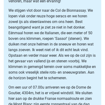
verloren, maar wat een ervaring!
We stijgen vlot door naar de Col de Bionnassay. We
lopen vlak onder reuze hoge seracs en we horen
zowel ijs als steenlawines om ons heen. Best
beangstigend want je ziet ze niet in het donker.
Eénmaal horen we de Italianen, die een meter of 50
boven ons klimmen, roepen 'Sasso!' (stenen). We
duiken met onze helmen in de sneeuw en horen wat
langs zoeven. Ik weet niet of ik dit echt leuk vind.
Opstaan en verder maar weer. Als we op de col zijn is
het gevaar van vallend ijs en stenen voorbij. We
klimmen in gemengd terrein over soms makkelijke en
soms ook vreselijk steile rots- en sneeuwgraten. Aan
de horizon begint het te schemeren.
Om een uur of 07.00u arriveren we op de Dome de
Goutier, 4304m, het is er vrijwel windstil. We sluiten
hier aan op de drukke Franse normaalroute en zien
de Mont Blanc zijn eerste zonnestraal van de dag