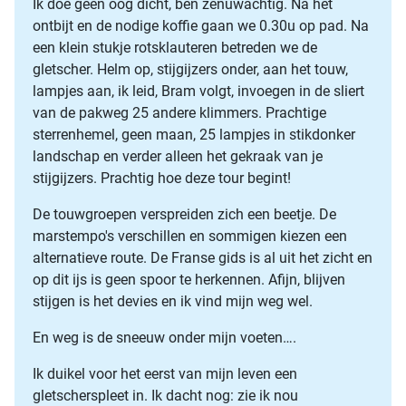
Ik doe geen oog dicht, ben zenuwachtig. Na het
ontbijt en de nodige koffie gaan we 0.30u op pad. Na
een klein stukje rotsklauteren betreden we de
gletscher. Helm op, stijgijzers onder, aan het touw,
lampjes aan, ik leid, Bram volgt, invoegen in de sliert
van de pakweg 25 andere klimmers. Prachtige
sterrenhemel, geen maan, 25 lampjes in stikdonker
landschap en verder alleen het gekraak van je
stijgijzers. Prachtig hoe deze tour begint!
De touwgroepen verspreiden zich een beetje. De
marstempo's verschillen en sommigen kiezen een
alternatieve route. De Franse gids is al uit het zicht en
op dit ijs is geen spoor te herkennen. Afijn, blijven
stijgen is het devies en ik vind mijn weg wel.
En weg is de sneeuw onder mijn voeten….
Ik duikel voor het eerst van mijn leven een
gletscherspleet in. Ik dacht nog: zie ik nou