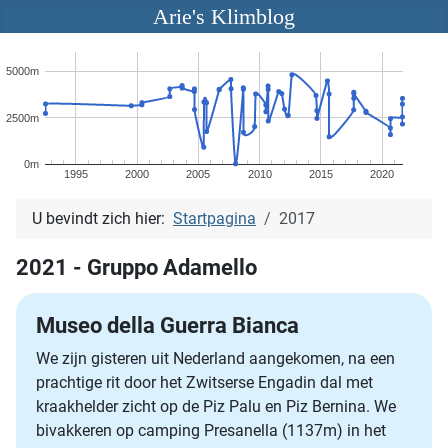
Arie's Klimblog
5000m
2500m
0m
1995
2000
2005
2010
2015
2020
U bevindt zich hier:
Startpagina
2017
2021 - Gruppo Adamello
Museo della Guerra Bianca
We zijn gisteren uit Nederland aangekomen, na een
prachtige rit door het Zwitserse Engadin dal met
kraakhelder zicht op de Piz Palu en Piz Bernina. We
bivakkeren op camping Presanella (1137m) in het