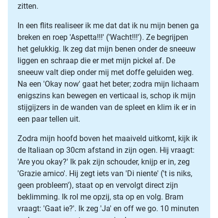
zitten.
In een flits realiseer ik me dat dat ik nu mijn benen ga
breken en roep 'Aspetta!!!' ('Wacht!!!'). Ze begrijpen
het gelukkig. Ik zeg dat mijn benen onder de sneeuw
liggen en schraap die er met mijn pickel af. De
sneeuw valt diep onder mij met doffe geluiden weg.
Na een 'Okay now' gaat het beter; zodra mijn lichaam
enigszins kan bewegen en verticaal is, schop ik mijn
stijgijzers in de wanden van de spleet en klim ik er in
een paar tellen uit.
Zodra mijn hoofd boven het maaiveld uitkomt, kijk ik
de Italiaan op 30cm afstand in zijn ogen. Hij vraagt:
'Are you okay?' Ik pak zijn schouder, knijp er in, zeg
'Grazie amico'. Hij zegt iets van 'Di niente' ('t is niks,
geen probleem'), staat op en vervolgt direct zijn
beklimming. Ik rol me opzij, sta op en volg. Bram
vraagt: 'Gaat ie?'. Ik zeg 'Ja' en off we go. 10 minuten