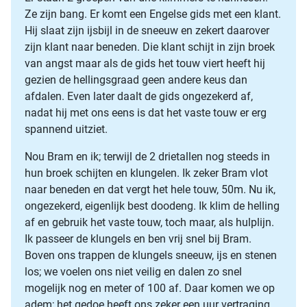
Ze zijn bang. Er komt een Engelse gids met een klant.
Hij slaat zijn ijsbijl in de sneeuw en zekert daarover
zijn klant naar beneden. Die klant schijt in zijn broek
van angst maar als de gids het touw viert heeft hij
gezien de hellingsgraad geen andere keus dan
afdalen. Even later daalt de gids ongezekerd af,
nadat hij met ons eens is dat het vaste touw er erg
spannend uitziet.
Nou Bram en ik; terwijl de 2 drietallen nog steeds in
hun broek schijten en klungelen. Ik zeker Bram vlot
naar beneden en dat vergt het hele touw, 50m. Nu ik,
ongezekerd, eigenlijk best doodeng. Ik klim de helling
af en gebruik het vaste touw, toch maar, als hulplijn.
Ik passeer de klungels en ben vrij snel bij Bram.
Boven ons trappen de klungels sneeuw, ijs en stenen
los; we voelen ons niet veilig en dalen zo snel
mogelijk nog en meter of 100 af. Daar komen we op
adem; het gedoe heeft ons zeker een uur vertraging