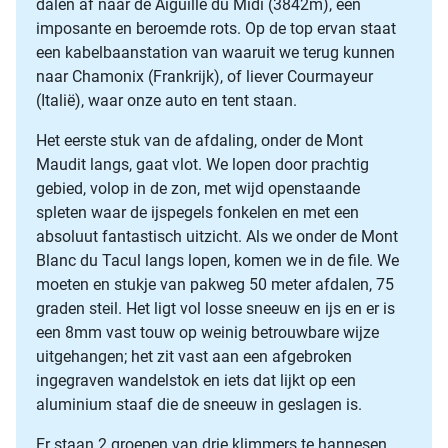
dalen af naar de Aiguille du Midi (3842m), een
imposante en beroemde rots. Op de top ervan staat
een kabelbaanstation van waaruit we terug kunnen
naar Chamonix (Frankrijk), of liever Courmayeur
(Italië), waar onze auto en tent staan.
Het eerste stuk van de afdaling, onder de Mont
Maudit langs, gaat vlot. We lopen door prachtig
gebied, volop in de zon, met wijd openstaande
spleten waar de ijspegels fonkelen en met een
absoluut fantastisch uitzicht. Als we onder de Mont
Blanc du Tacul langs lopen, komen we in de file. We
moeten en stukje van pakweg 50 meter afdalen, 75
graden steil. Het ligt vol losse sneeuw en ijs en er is
een 8mm vast touw op weinig betrouwbare wijze
uitgehangen; het zit vast aan een afgebroken
ingegraven wandelstok en iets dat lijkt op een
aluminium staaf die de sneeuw in geslagen is.
Er staan 2 groepen van drie klimmers te hannesen.