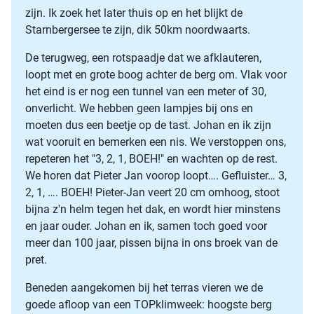
zijn. Ik zoek het later thuis op en het blijkt de
Starnbergersee te zijn, dik 50km noordwaarts.
De terugweg, een rotspaadje dat we afklauteren,
loopt met en grote boog achter de berg om. Vlak voor
het eind is er nog een tunnel van een meter of 30,
onverlicht. We hebben geen lampjes bij ons en
moeten dus een beetje op de tast. Johan en ik zijn
wat vooruit en bemerken een nis. We verstoppen ons,
repeteren het "3, 2, 1, BOEH!" en wachten op de rest.
We horen dat Pieter Jan voorop loopt…. Gefluister… 3,
2, 1, …. BOEH! Pieter-Jan veert 20 cm omhoog, stoot
bijna z'n helm tegen het dak, en wordt hier minstens
en jaar ouder. Johan en ik, samen toch goed voor
meer dan 100 jaar, pissen bijna in ons broek van de
pret.
Beneden aangekomen bij het terras vieren we de
goede afloop van een TOPklimweek: hoogste berg