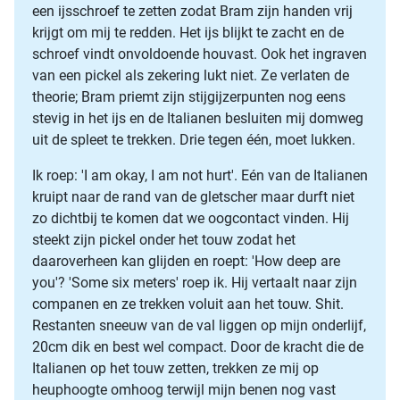
een ijsschroef te zetten zodat Bram zijn handen vrij
krijgt om mij te redden. Het ijs blijkt te zacht en de
schroef vindt onvoldoende houvast. Ook het ingraven
van een pickel als zekering lukt niet. Ze verlaten de
theorie; Bram priemt zijn stijgijzerpunten nog eens
stevig in het ijs en de Italianen besluiten mij domweg
uit de spleet te trekken. Drie tegen één, moet lukken.
Ik roep: 'I am okay, I am not hurt'. Eén van de Italianen
kruipt naar de rand van de gletscher maar durft niet
zo dichtbij te komen dat we oogcontact vinden. Hij
steekt zijn pickel onder het touw zodat het
daaroverheen kan glijden en roept: 'How deep are
you'? 'Some six meters' roep ik. Hij vertaalt naar zijn
companen en ze trekken voluit aan het touw. Shit.
Restanten sneeuw van de val liggen op mijn onderlijf,
20cm dik en best wel compact. Door de kracht die de
Italianen op het touw zetten, trekken ze mij op
heuphoogte omhoog terwijl mijn benen nog vast