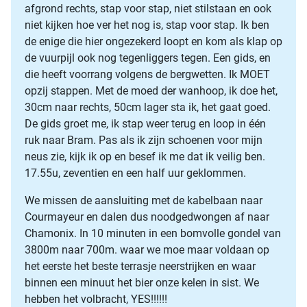
afgrond rechts, stap voor stap, niet stilstaan en ook
niet kijken hoe ver het nog is, stap voor stap. Ik ben
de enige die hier ongezekerd loopt en kom als klap op
de vuurpijl ook nog tegenliggers tegen. Een gids, en
die heeft voorrang volgens de bergwetten. Ik MOET
opzij stappen. Met de moed der wanhoop, ik doe het,
30cm naar rechts, 50cm lager sta ik, het gaat goed.
De gids groet me, ik stap weer terug en loop in één
ruk naar Bram. Pas als ik zijn schoenen voor mijn
neus zie, kijk ik op en besef ik me dat ik veilig ben.
17.55u, zeventien en een half uur geklommen.
We missen de aansluiting met de kabelbaan naar
Courmayeur en dalen dus noodgedwongen af naar
Chamonix. In 10 minuten in een bomvolle gondel van
3800m naar 700m. waar we moe maar voldaan op
het eerste het beste terrasje neerstrijken en waar
binnen een minuut het bier onze kelen in sist. We
hebben het volbracht, YES!!!!!!