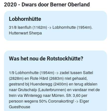
2020 - Dwars door Berner Oberland
Lobhornhütte
31/8 Isenfluh (1162m) -> Lobhornhutte (1954m).
Huttenwart Sherpa
Was het nou de Rotstockhütte?
1/9 Lobhornhutte (1954m) -> zadel tussen Sattel
(2828m) en Rote Härd (2683m) niet gehaald,
gestrand bij Huenderegg (2400m) en terug afdalen
naar Grutschalp (Lauterbrunnen) en vandaar met de
trein via Winteregg naar Mürren. Sfr. 3,60 per
persoon wegens 50% Coronakorting! -> Eiger
Guesthouse