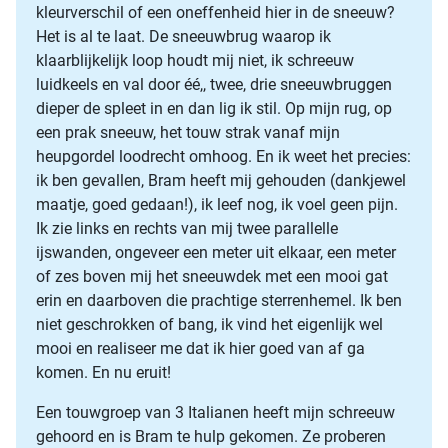
kleurverschil of een oneffenheid hier in de sneeuw?
Het is al te laat. De sneeuwbrug waarop ik
klaarblijkelijk loop houdt mij niet, ik schreeuw
luidkeels en val door éé,, twee, drie sneeuwbruggen
dieper de spleet in en dan lig ik stil. Op mijn rug, op
een prak sneeuw, het touw strak vanaf mijn
heupgordel loodrecht omhoog. En ik weet het precies:
ik ben gevallen, Bram heeft mij gehouden (dankjewel
maatje, goed gedaan!), ik leef nog, ik voel geen pijn.
Ik zie links en rechts van mij twee parallelle
ijswanden, ongeveer een meter uit elkaar, een meter
of zes boven mij het sneeuwdek met een mooi gat
erin en daarboven die prachtige sterrenhemel. Ik ben
niet geschrokken of bang, ik vind het eigenlijk wel
mooi en realiseer me dat ik hier goed van af ga
komen. En nu eruit!
Een touwgroep van 3 Italianen heeft mijn schreeuw
gehoord en is Bram te hulp gekomen. Ze proberen