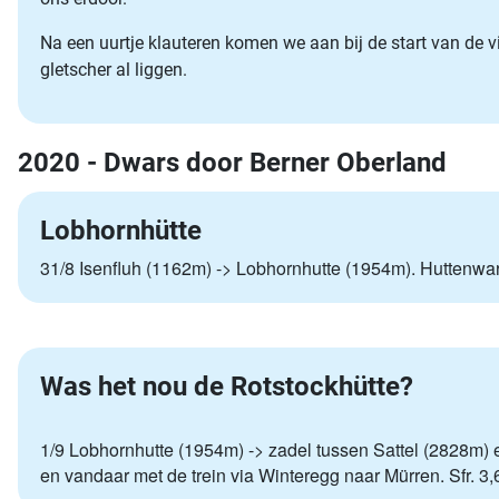
Na een uurtje klauteren komen we aan bij de start van de vi
gletscher al liggen.
2020 - Dwars door Berner Oberland
Lobhornhütte
31/8 Isenfluh (1162m) -> Lobhornhutte (1954m). Huttenwa
Was het nou de Rotstockhütte?
1/9 Lobhornhutte (1954m) -> zadel tussen Sattel (2828m) 
en vandaar met de trein via Winteregg naar Mürren. Sfr.