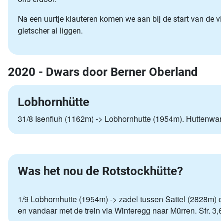
Na een uurtje klauteren komen we aan bij de start van de vi
gletscher al liggen.
2020 - Dwars door Berner Oberland
Lobhornhütte
31/8 Isenfluh (1162m) -> Lobhornhutte (1954m). Huttenwa
Was het nou de Rotstockhütte?
1/9 Lobhornhutte (1954m) -> zadel tussen Sattel (2828m) 
en vandaar met de trein via Winteregg naar Mürren. Sfr.