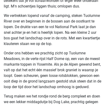
betekent dat je vol schaafwonden of erger weer onderaan
ligt. M'n schoentjes liggen thuis; omlopen dus.
We vertrekken lopend vanaf de camping, steken Tuolumne
River over en beginnen in de bossen aan de oostkant te
lopen. De drukte van een te vol National Park laat je dan
snel achter je en het is heerlijk lopen. Na een kleine 2 uur
bos gaat het landschap over in de rots. Met een kwartiertje
klauteren staan we op de top.
Onder ons hebben we prachtig zicht op Tuolumne
Meadows, in de verte rijst Half Dome op, een van de meest
markante toppen in Yosemite. Als je de Alpen gewend bent,
valt op dat het echt één massief brok graniet is waarop je
loopt. Geen scheuren, geen losse rotsblokken, gewoon een
ooit diep in de grond langzaam gestold stuk steen dat in de
loop der tijd door het landschap omhoog is geduwd.
Terug maken we het rondje rond de berg compleet en doen
we een lekker middagdutje bij Dog Lake, prachtig gelegen