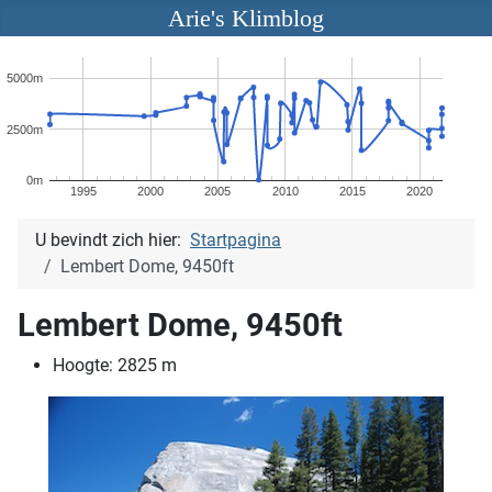
Arie's Klimblog
5000m
2500m
0m
1995
2000
2005
2010
2015
2020
U bevindt zich hier:
Startpagina
Lembert Dome, 9450ft
Lembert Dome, 9450ft
Hoogte:
2825
m