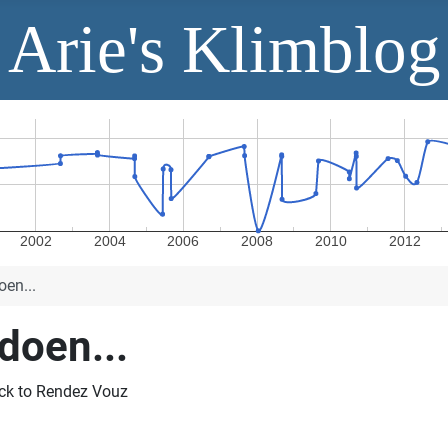
Arie's Klimblog
2002
2004
2006
2008
2010
2012
oen...
 doen...
ack to Rendez Vouz