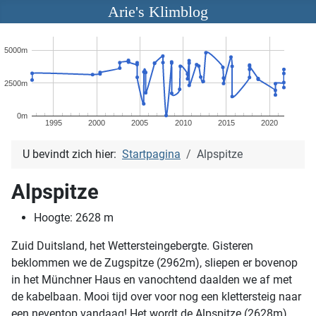
Arie's Klimblog
5000m
2500m
0m
1995
2000
2005
2010
2015
2020
U bevindt zich hier:
Startpagina
Alpspitze
Alpspitze
Hoogte:
2628
m
Zuid Duitsland, het Wettersteingebergte. Gisteren
beklommen we de Zugspitze (2962m), sliepen er bovenop
in het Münchner Haus en vanochtend daalden we af met
de kabelbaan. Mooi tijd over voor nog een klettersteig naar
een neventop vandaag! Het wordt de Alpspitze (2628m),