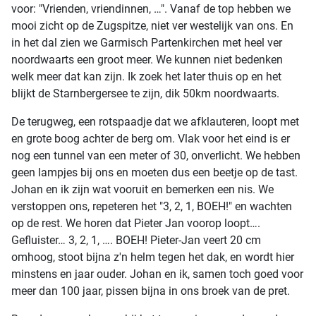
voor: "Vrienden, vriendinnen, …". Vanaf de top hebben we
mooi zicht op de Zugspitze, niet ver westelijk van ons. En
in het dal zien we Garmisch Partenkirchen met heel ver
noordwaarts een groot meer. We kunnen niet bedenken
welk meer dat kan zijn. Ik zoek het later thuis op en het
blijkt de Starnbergersee te zijn, dik 50km noordwaarts.
De terugweg, een rotspaadje dat we afklauteren, loopt met
en grote boog achter de berg om. Vlak voor het eind is er
nog een tunnel van een meter of 30, onverlicht. We hebben
geen lampjes bij ons en moeten dus een beetje op de tast.
Johan en ik zijn wat vooruit en bemerken een nis. We
verstoppen ons, repeteren het "3, 2, 1, BOEH!" en wachten
op de rest. We horen dat Pieter Jan voorop loopt….
Gefluister… 3, 2, 1, …. BOEH! Pieter-Jan veert 20 cm
omhoog, stoot bijna z'n helm tegen het dak, en wordt hier
minstens en jaar ouder. Johan en ik, samen toch goed voor
meer dan 100 jaar, pissen bijna in ons broek van de pret.